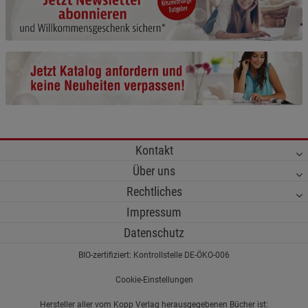
Cookie-Informationen
anzeigen
Funktionale Cookies (1)
Funktionale Cooki
Beschreibung Funktionale Cookies
Cookie-Informationen
anzeigen
Statistik Cookies (2)
Statistik Cookies
Kontakt
Beschreibung Statistik Cookies
Über uns
Cookie-Informationen
anzeigen
Rechtliches
Impressum
Marketing Cookies (3)
Marketing Cookies
Datenschutz
Beschreibung Marketing Cookies
BIO-zertifiziert: Kontrollstelle DE-ÖKO-006
Cookie-Informationen
anzeigen
Cookie-Einstellungen
Datenschutzerklärung
Impressum
Hersteller aller vom Kopp Verlag herausgegebenen Bücher ist: