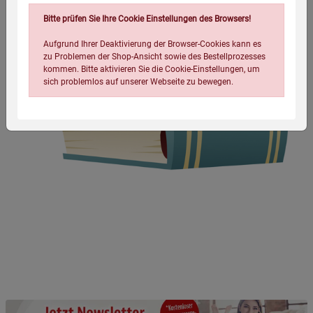
Bitte prüfen Sie Ihre Cookie Einstellungen des Browsers!
Aufgrund Ihrer Deaktivierung der Browser-Cookies kann es
zu Problemen der Shop-Ansicht sowie des Bestellprozesses
kommen. Bitte aktivieren Sie die Cookie-Einstellungen, um
sich problemlos auf unserer Webseite zu bewegen.
Einstellungen speichern für die Gruppe
Einstellungen speichern für die Gruppe
Einstellungen speichern für die Gruppe
Zurück
Einwilligung nicht erteilen
Notwendige Cookies (5)
Beschreibung Notwendige Cookies