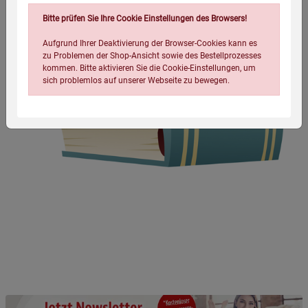
Bitte prüfen Sie Ihre Cookie Einstellungen des Browsers!
Aufgrund Ihrer Deaktivierung der Browser-Cookies kann es
zu Problemen der Shop-Ansicht sowie des Bestellprozesses
kommen. Bitte aktivieren Sie die Cookie-Einstellungen, um
sich problemlos auf unserer Webseite zu bewegen.
Einstellungen speichern für die Gruppe
Einstellungen speichern für die Gruppe
Einstellungen speichern für die Gruppe
Zurück
Einwilligung nicht erteilen
Notwendige Cookies (5)
Beschreibung Notwendige Cookies