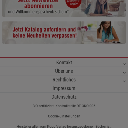
Cookie-Informationen
anzeigen
Funktionale Cookies (1)
Funktionale Cooki
Beschreibung Funktionale Cookies
Cookie-Informationen
anzeigen
Statistik Cookies (2)
Statistik Cookies
Kontakt
Beschreibung Statistik Cookies
Über uns
Cookie-Informationen
anzeigen
Rechtliches
Impressum
Marketing Cookies (3)
Marketing Cookies
Datenschutz
Beschreibung Marketing Cookies
BIO-zertifiziert: Kontrollstelle DE-ÖKO-006
Cookie-Informationen
anzeigen
Cookie-Einstellungen
Datenschutzerklärung
Impressum
Hersteller aller vom Kopp Verlag herausgegebenen Bücher ist: