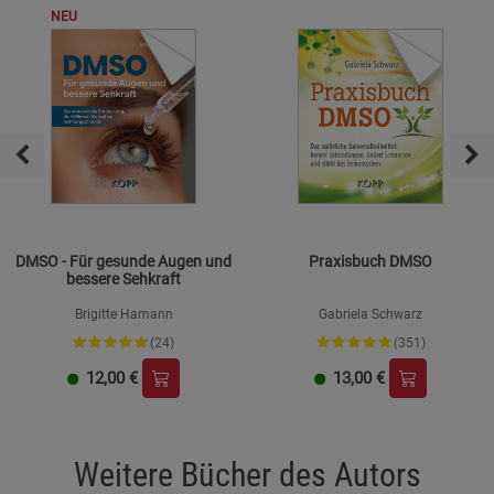
NEU
DMSO - Für gesunde Augen und
Praxisbuch DMSO
bessere Sehkraft
Brigitte Hamann
Gabriela Schwarz
(24)
(351)
12,00
€
13,00
€
Weitere Bücher des Autors