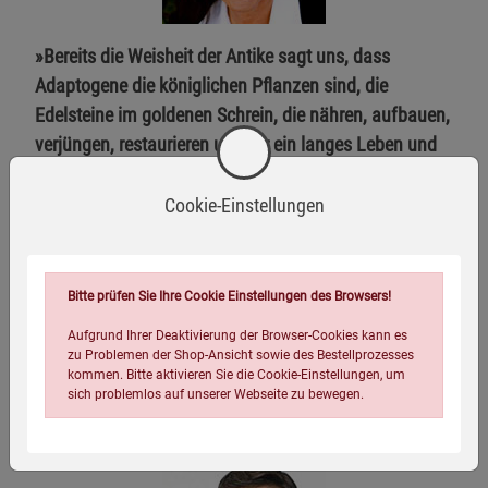
»Bereits die Weisheit der Antike sagt uns, dass
Adaptogene die königlichen Pflanzen sind, die
Edelsteine im goldenen Schrein, die nähren, aufbauen,
verjüngen, restaurieren und für ein langes Leben und
die höchste Lebensqualität sorgen. Es gibt keinen
Besseren als den Meister-Kräuterarzt Donnie Yance,
Cookie-Einstellungen
um uns beizubringen, wie man traditionelles
Heilwissen mit moderner Wissenschaft kombiniert, um
diese erstaunlichen Heilmittel effektiv anzuwenden.
Bitte prüfen Sie Ihre Cookie Einstellungen des Browsers!
Donnie verfügt auf diesem Gebiet über ein tief
Aufgrund Ihrer Deaktivierung der Browser-Cookies kann es
greifendes, umfangreiches Wissen und langjährige
zu Problemen der Shop-Ansicht sowie des Bestellprozesses
kommen. Bitte aktivieren Sie die Cookie-Einstellungen, um
Erfahrung.«
sich problemlos auf unserer Webseite zu bewegen.
Nalini Chilkov, Gründerin von Integrative Cancer
Answers