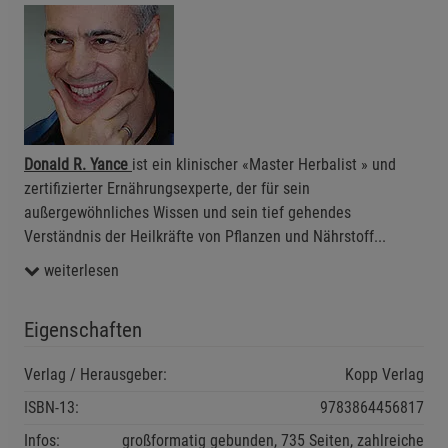
Statistik Cookies (2)
Statistik Cookies
Beschreibung Statistik Cookies
Cookie-Informationen
anzeigen
Marketing Cookies (3)
Marketing Cookies
Beschreibung Marketing Cookies
Donald R. Yance
ist ein klinischer «Master Herbalist » und
zertifizierter Ernährungsexperte, der für sein
Cookie-Informationen
anzeigen
außergewöhnliches Wissen und sein tief gehendes
Verständnis der Heilkräfte von Pflanzen und Nährstoff
...
Datenschutzerklärung
Impressum
weiterlesen
Eigenschaften
Verlag / Herausgeber:
Kopp Verlag
ISBN-13:
9783864456817
Infos:
großformatig gebunden, 735 Seiten, zahlreiche