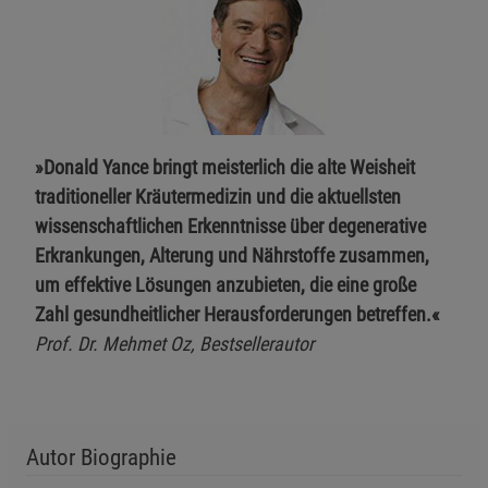
Einstellungen speichern für die Gruppe
Einstellungen speichern für die Gruppe
Einstellungen speichern für die Gruppe
Zurück
Einwilligung nicht erteilen
»Donald Yance bringt meisterlich die alte Weisheit
traditioneller Kräutermedizin und die aktuellsten
wissenschaftlichen Erkenntnisse über degenerative
Notwendige Cookies (5)
Erkrankungen, Alterung und Nährstoffe zusammen,
Beschreibung Notwendige Cookies
um effektive Lösungen anzubieten, die eine große
Cookie-Informationen
anzeigen
Zahl gesundheitlicher Herausforderungen betreffen.«
Prof. Dr. Mehmet Oz, Bestsellerautor
Funktionale Cookies (1)
Funktionale Cooki
Beschreibung Funktionale Cookies
Cookie-Informationen
anzeigen
Autor Biographie