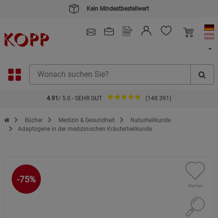
Kein Mindestbestellwert
4.91
/ 5.0 - SEHR GUT
(148.391)
Zur Startseite des Kopp Verlag Online-Shop
Bücher
Medizin & Gesundheit
Naturheilkunde
Adaptogene in der medizinischen Kräuterheilkunde
-75%
Merken