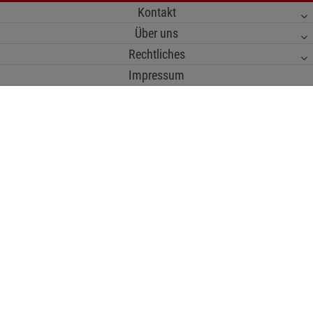
Kontakt
Über uns
Rechtliches
Impressum
Datenschutz
BIO-zertifiziert: Kontrollstelle DE-ÖKO-006
Cookie-Einstellungen
Hersteller aller vom Kopp Verlag herausgegebenen Bücher ist:
Kopp Verlag e.K. - Bertha-Benz-Str. 10 - 72108 Rottenburg a. N. - info@kopp-
verlag.de
♻
Gesetzeskonforme Verpackungslizenzierung