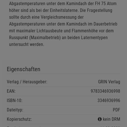
Beschreibung Notwendige Cookies
Abgastemperaturen unter dem Kamindach der FH 75 Atom
höher sind als bei der Einheitslaterne. Die Fragestellung
Cookie-Informationen
anzeigen
sollte durch eine Vergleichsmessung der
Abgastemperaturen unter dem Kamindach im Dauerbetrieb
Funktionale Cookies (1)
Funktionale Cooki
mit maximaler Lichtausbeute und Flammenhöhe vor dem
Beschreibung Funktionale Cookies
Russpunkt (Maximalbetrieb) an beiden Laternentypen
untersucht werden.
Cookie-Informationen
anzeigen
Statistik Cookies (2)
Statistik Cookies
Eigenschaften
Beschreibung Statistik Cookies
Cookie-Informationen
anzeigen
Verlag / Herausgeber:
GRIN Verlag
EAN:
9783346936998
Marketing Cookies (3)
Marketing Cookies
ISBN-10:
3346936996
Beschreibung Marketing Cookies
Dateityp:
PDF
Cookie-Informationen
anzeigen
Kopierschutz:
kein DRM