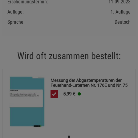
Erscheinungstermin:
11.09.2023
Datenschutzerklärung
Impressum
Auflage:
1. Auflage
Sprache:
Deutsch
Wird oft zusammen bestellt:
Messung der Abgastemperaturen der
Feuerhand-Laternen Nr. 176E und Nr. 75
5,99
€