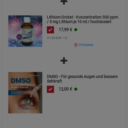
Lithium-Orotat - Konzentration 500 ppm
/ 5 mg Lithium je 10 ml / hochdosiert
17,99
€
(71,96 EUR / 1 l)
Hinweise
DMSO - Für gesunde Augen und bessere
Sehkraft
12,00
€