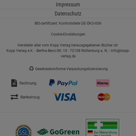
Impressum
Cookie-Informationen
anzeigen
Datenschutz
BIO-zertifiziert: Kontrollstelle DE-ÖKO-006
Statistik Cookies (2)
Statistik Cookies
Beschreibung Statistik Cookies
Cookie-Einstellungen
Cookie-Informationen
anzeigen
Hersteller aller vom Kopp Verlag herausgegebenen Bücher ist:
Kopp Verlag e.K. - Bertha-Benz-Str. 10 - 72108 Rottenburg a. N. - info@kopp-
verlag.de
Marketing Cookies (3)
Marketing Cookies
♻
Gesetzeskonforme Verpackungslizenzierung
Beschreibung Marketing Cookies
Cookie-Informationen
anzeigen
Datenschutzerklärung
Impressum