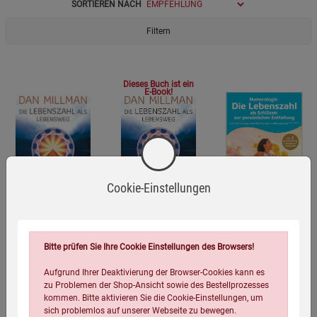
SORTIEREN NACH
Filtern
Dieses Buch ist ein
E-Book!
Cookie-Einstellungen
Die Lebenszahl als
Die Lebenszahl als
Numerologie: Die
Bitte prüfen Sie Ihre Cookie Einstellungen des Browsers!
Lebensweg
Lebensweg
Lebenszahl als
(aktualisierte,
(aktualisierte,
Schlüssel zur
Dan Millman
Millman Dan
Ernestina Mazza
Aufgrund Ihrer Deaktivierung der Browser-Cookies kann es
erweiterte
erweiterte
persönlichen
zu Problemen der Shop-Ansicht sowie des Bestellprozesses
Neuausgabe)
Neuausgabe)
Entfaltung
kommen. Bitte aktivieren Sie die Cookie-Einstellungen, um
25,00
€
8,40
€
sich problemlos auf unserer Webseite zu bewegen.