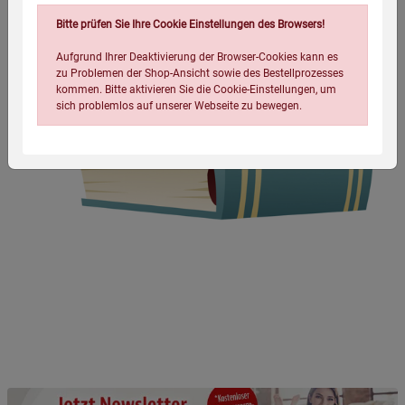
Bitte prüfen Sie Ihre Cookie Einstellungen des Browsers!
Aufgrund Ihrer Deaktivierung der Browser-Cookies kann es
zu Problemen der Shop-Ansicht sowie des Bestellprozesses
kommen. Bitte aktivieren Sie die Cookie-Einstellungen, um
sich problemlos auf unserer Webseite zu bewegen.
Einstellungen speichern für die Gruppe
Einstellungen speichern für die Gruppe
Einstellungen speichern für die Gruppe
Zurück
Einwilligung nicht erteilen
Notwendige Cookies (5)
Beschreibung Notwendige Cookies