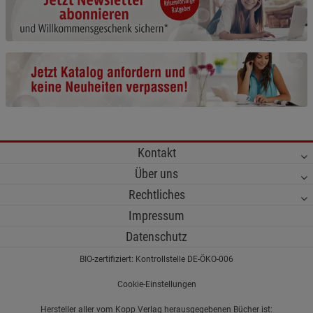
Cookie-Informationen
anzeigen
Funktionale Cookies (1)
Funktionale Cooki
Beschreibung Funktionale Cookies
Cookie-Informationen
anzeigen
Statistik Cookies (2)
Statistik Cookies
Kontakt
Beschreibung Statistik Cookies
Über uns
Cookie-Informationen
anzeigen
Rechtliches
Impressum
Marketing Cookies (3)
Marketing Cookies
Datenschutz
Beschreibung Marketing Cookies
BIO-zertifiziert: Kontrollstelle DE-ÖKO-006
Cookie-Informationen
anzeigen
Cookie-Einstellungen
Datenschutzerklärung
Impressum
Hersteller aller vom Kopp Verlag herausgegebenen Bücher ist: