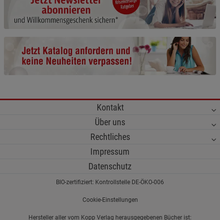
Cookie-Informationen
anzeigen
Funktionale Cookies (1)
Funktionale Cooki
Beschreibung Funktionale Cookies
Cookie-Informationen
anzeigen
Statistik Cookies (2)
Statistik Cookies
Kontakt
Beschreibung Statistik Cookies
Über uns
Cookie-Informationen
anzeigen
Rechtliches
Impressum
Marketing Cookies (3)
Marketing Cookies
Datenschutz
Beschreibung Marketing Cookies
BIO-zertifiziert: Kontrollstelle DE-ÖKO-006
Cookie-Informationen
anzeigen
Cookie-Einstellungen
Datenschutzerklärung
Impressum
Hersteller aller vom Kopp Verlag herausgegebenen Bücher ist: