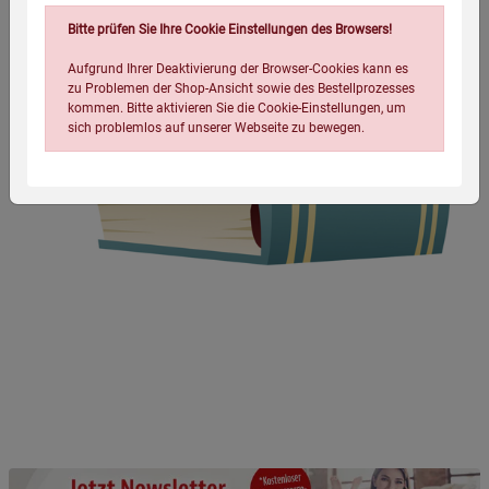
Bitte prüfen Sie Ihre Cookie Einstellungen des Browsers!
Aufgrund Ihrer Deaktivierung der Browser-Cookies kann es
zu Problemen der Shop-Ansicht sowie des Bestellprozesses
kommen. Bitte aktivieren Sie die Cookie-Einstellungen, um
sich problemlos auf unserer Webseite zu bewegen.
Einstellungen speichern für die Gruppe
Einstellungen speichern für die Gruppe
Einstellungen speichern für die Gruppe
Zurück
Einwilligung nicht erteilen
Notwendige Cookies (5)
Beschreibung Notwendige Cookies