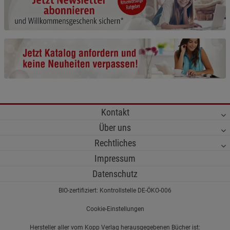
Cookie-Informationen
anzeigen
Funktionale Cookies (1)
Funktionale Cooki
Beschreibung Funktionale Cookies
Cookie-Informationen
anzeigen
Statistik Cookies (2)
Statistik Cookies
Kontakt
Beschreibung Statistik Cookies
Über uns
Cookie-Informationen
anzeigen
Rechtliches
Impressum
Marketing Cookies (3)
Marketing Cookies
Datenschutz
Beschreibung Marketing Cookies
BIO-zertifiziert: Kontrollstelle DE-ÖKO-006
Cookie-Informationen
anzeigen
Cookie-Einstellungen
Datenschutzerklärung
Impressum
Hersteller aller vom Kopp Verlag herausgegebenen Bücher ist: