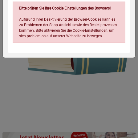
Bitte prüfen Sie Ihre Cookie Einstellungen des Browsers!
Aufgrund Ihrer Deaktivierung der Browser-Cookies kann es
zu Problemen der Shop-Ansicht sowie des Bestellprozesses
kommen. Bitte aktivieren Sie die Cookie-Einstellungen, um
sich problemlos auf unserer Webseite zu bewegen.
Einstellungen speichern für die Gruppe
Einstellungen speichern für die Gruppe
Einstellungen speichern für die Gruppe
Zurück
Einwilligung nicht erteilen
Notwendige Cookies (5)
Beschreibung Notwendige Cookies