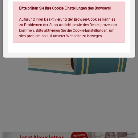
Bitte prüfen Sie Ihre Cookie Einstellungen des Browsers!
Aufgrund Ihrer Deaktivierung der Browser-Cookies kann es
zu Problemen der Shop-Ansicht sowie des Bestellprozesses
kommen. Bitte aktivieren Sie die Cookie-Einstellungen, um
sich problemlos auf unserer Webseite zu bewegen.
Einstellungen speichern für die Gruppe
Einstellungen speichern für die Gruppe
Einstellungen speichern für die Gruppe
Zurück
Einwilligung nicht erteilen
Notwendige Cookies (5)
Beschreibung Notwendige Cookies