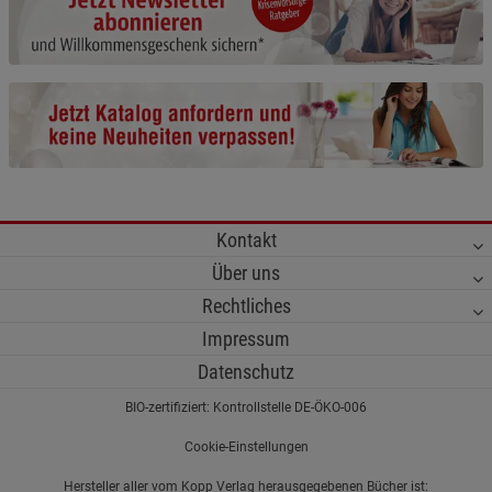
Cookie-Informationen
anzeigen
Funktionale Cookies (1)
Funktionale Cooki
Beschreibung Funktionale Cookies
Cookie-Informationen
anzeigen
Statistik Cookies (2)
Statistik Cookies
Kontakt
Beschreibung Statistik Cookies
Über uns
Cookie-Informationen
anzeigen
Rechtliches
Impressum
Marketing Cookies (3)
Marketing Cookies
Datenschutz
Beschreibung Marketing Cookies
BIO-zertifiziert: Kontrollstelle DE-ÖKO-006
Cookie-Informationen
anzeigen
Cookie-Einstellungen
Datenschutzerklärung
Impressum
Hersteller aller vom Kopp Verlag herausgegebenen Bücher ist: