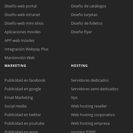
Diseño web portal
Diseño de catálogos
Diseño web intranet
Diseño tarjetas
Diseño web mini sitios
Diseño de folletos
Aplicaciones moviles
Diseño flyer
APP web móviles
Integración Webpay Plus
Mantención Web
MARKETING
HOSTING
Publicidad en facebook
Servidores dedicados
Publicidad en google
Servidores semi-dedicados
Reunión online
Email Marketing
Vps
Nuestros ejecutivos le enviarán un correo electrónico con el enlace a
Social media
Web hosting reseller
Chat Online
Meet para la reunión online.
Cotización
Publicidad en twitter
Web hosting corporativo
Todos nuestros ejecutivos están fuera de línea. Complete el formulario
Publicidad en youtube
Web hosting empresa
para enviarnos un correo electrónico con sus datos personales.
Complete el formulario y nos contactaremos a la brevedad.
Publicidad en waze
Hosting PYME