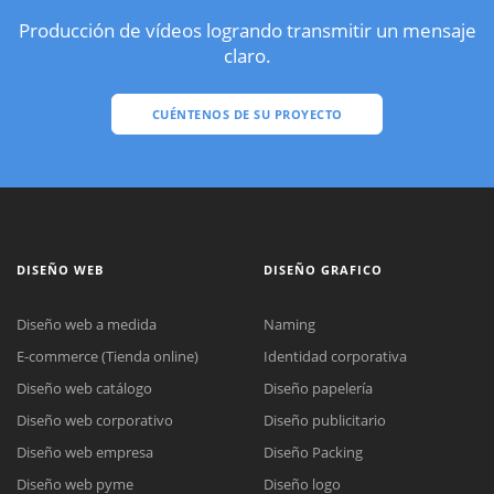
Producción de vídeos logrando transmitir un mensaje
claro.
CUÉNTENOS DE SU PROYECTO
DISEÑO WEB
DISEÑO GRAFICO
Diseño web a medida
Naming
E-commerce (Tienda online)
Identidad corporativa
Diseño web catálogo
Diseño papelería
Diseño web corporativo
Diseño publicitario
Diseño web empresa
Diseño Packing
Diseño web pyme
Diseño logo