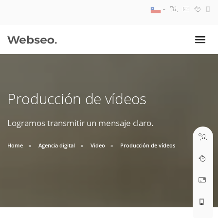
08:30 AM A 17:30 PM
ventas@webseo.cl
Producción de vídeos
09:30 AM A 18:30 PM
soporte@webseo.cl
Logramos transmitir un mensaje claro.
Home
Agencia digital
Video
Producción de vídeos
ABRIR TICKET