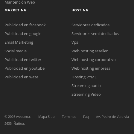
Mantención Web
MARKETING
HOSTING
Publicidad en facebook
Servidores dedicados
Publicidad en google
Servidores semi-dedicados
Email Marketing
Vps
Reunión online
Social media
Web hosting reseller
Nuestros ejecutivos le enviarán un correo electrónico con el enlace a
Chat Online
Meet para la reunión online.
Publicidad en twitter
Web hosting corporativo
Cotización
Todos nuestros ejecutivos están fuera de línea. Complete el formulario
Publicidad en youtube
Web hosting empresa
para enviarnos un correo electrónico con sus datos personales.
Complete el formulario y nos contactaremos a la brevedad.
Publicidad en waze
Hosting PYME
Streaming audio
Streaming Video
©
2026
webseo.cl
Mapa Sitio
Terminos
Faq
Av. Pedro de Valdivia
2633, Ñuñoa.