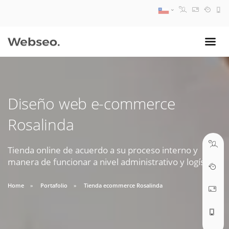
08:30 AM A 17:30 PM
ventas@webseo.cl
Diseño web e-commerce
09:30 AM A 18:30 PM
Rosalinda
soporte@webseo.cl
Tienda online de acuerdo a su proceso interno y
manera de funcionar a nivel administrativo y logístico.
ABRIR TICKET
Home
Portafolio
Tienda ecommerce Rosalinda