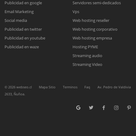
Publicidad en google
Servidores semi-dedicados
Email Marketing
Vps
Social media
Web hosting reseller
Publicidad en twitter
Web hosting corporativo
Reunión online
Publicidad en youtube
Web hosting empresa
Nuestros ejecutivos le enviarán un correo electrónico con el enlace a
Publicidad en waze
Hosting PYME
Chat Online
Meet para la reunión online.
Cotización
Streaming audio
Todos nuestros ejecutivos están fuera de línea. Complete el formulario
Streaming Video
para enviarnos un correo electrónico con sus datos personales.
Complete el formulario y nos contactaremos a la brevedad.
©
2026
webseo.cl
Mapa Sitio
Terminos
Faq
Av. Pedro de Valdivia
2633, Ñuñoa.