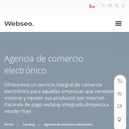
08:30 AM A 17:30 PM
ventas@webseo.cl
Agencia de comercio
09:30 AM A 18:30 PM
electrónico
soporte@webseo.cl
Ofrecemos un servicio integral de comercio
electrónico para aquellas empresas que necesiten
mostrar y vender sus productos por Internet.
ABRIR TICKET
Pasarela de pago webpay integrada ¡Empieza a
vender hoy!
Home
Landing
Agencia de comercio electrónico