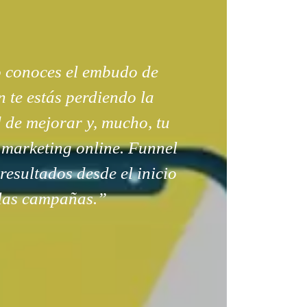
o conoces el embudo de
 te estás perdiendo la
 de mejorar y, mucho, tu
 marketing online. Funnel
 resultados desde el inicio
las campañas.”