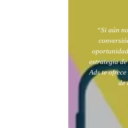
“Si aún n
conversión
oportunidad
estrategia de
Ads te ofrece
de 