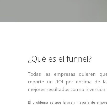
estrategia de
¡COTIZA AQUÍ!
DESDE $15 UF.
HABLAR CON EJECUTIVO
marketing digital.
DESDE $300 UF.
ASESORATE POR UN EXPERTO
¿Qué es el funnel?
Todas las empresas quieren que
reporte un ROI por encima de la
mejores resultados con su inversión e
El problema es que la gran mayoría de empr