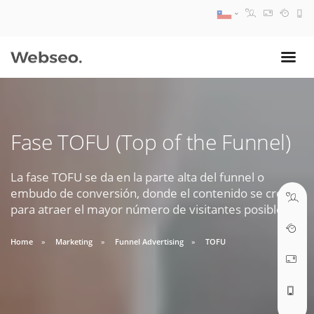
08:30 AM A 17:30 PM
ventas@webseo.cl
Fase TOFU (Top of the Funnel)
09:30 AM A 18:30 PM
soporte@webseo.cl
La fase TOFU se da en la parte alta del funnel o
embudo de conversión, donde el contenido se crea
para atraer el mayor número de visitantes posibles
Home
Marketing
Funnel Advertising
TOFU
ABRIR TICKET