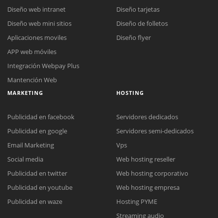
Diseño web intranet
Diseño tarjetas
Diseño web mini sitios
Diseño de folletos
Aplicaciones moviles
Diseño flyer
APP web móviles
Integración Webpay Plus
Mantención Web
MARKETING
HOSTING
Publicidad en facebook
Servidores dedicados
Publicidad en google
Servidores semi-dedicados
Email Marketing
Vps
Reunión online
Social media
Web hosting reseller
Nuestros ejecutivos le enviarán un correo electrónico con el enlace a
Publicidad en twitter
Web hosting corporativo
Chat Online
Meet para la reunión online.
Cotización
Publicidad en youtube
Web hosting empresa
Todos nuestros ejecutivos están fuera de línea. Complete el formulario
Publicidad en waze
Hosting PYME
para enviarnos un correo electrónico con sus datos personales.
Complete el formulario y nos contactaremos a la brevedad.
Streaming audio