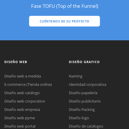
Fase TOFU (Top of the Funnel)
CUÉNTENOS DE SU PROYECTO
DISEÑO WEB
DISEÑO GRAFICO
Diseño web a medida
Naming
E-commerce (Tienda online)
Identidad corporativa
Diseño web catálogo
Diseño papelería
Diseño web corporativo
Diseño publicitario
Diseño web empresa
Diseño Packing
Diseño web pyme
Diseño logo
Diseño web portal
Diseño de catálogos