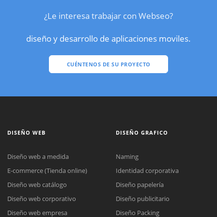
¿Le interesa trabajar con Webseo?
diseño y desarrollo de aplicaciones moviles.
CUÉNTENOS DE SU PROYECTO
DISEÑO WEB
DISEÑO GRAFICO
Diseño web a medida
Naming
E-commerce (Tienda online)
Identidad corporativa
Diseño web catálogo
Diseño papelería
Diseño web corporativo
Diseño publicitario
Diseño web empresa
Diseño Packing