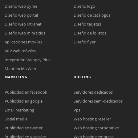
Diseño web pyme
Diseño logo
Diseño web portal
Diseño de catálogos
Diseño web intranet
Diseño tarjetas
Diseño web mini sitios
Diseño de folletos
Aplicaciones moviles
Diseño flyer
APP web móviles
Integración Webpay Plus
Mantención Web
MARKETING
HOSTING
Publicidad en facebook
Servidores dedicados
Publicidad en google
Servidores semi-dedicados
Email Marketing
Vps
Social media
Web hosting reseller
Reunión online
Publicidad en twitter
Web hosting corporativo
Nuestros ejecutivos le enviarán un correo electrónico con el enlace a
Chat Online
Publicidad en youtube
Web hosting empresa
Meet para la reunión online.