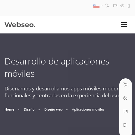
08:30 AM A 17:30 PM
ventas@webseo.cl
Desarrollo de aplicaciones
09:30 AM A 18:30 PM
móviles
soporte@webseo.cl
Diseñamos y desarrollamos apps móviles modernas,
funcionales y centradas en la experiencia del usuario.
ABRIR TICKET
Home
Diseño
Diseño web
Aplicaciones moviles