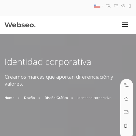
08:30 AM A 17:30 PM
ventas@webseo.cl
Identidad corporativa
09:30 AM A 18:30 PM
soporte@webseo.cl
Creamos marcas que aportan diferenciación y
valores.
Home
Diseño
Diseño Gráfico
Identidad corporativa
ABRIR TICKET