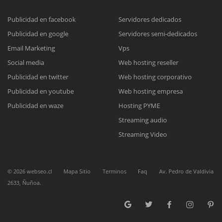
Publicidad en facebook
Servidores dedicados
Publicidad en google
Servidores semi-dedicados
Reunión online
Email Marketing
Vps
Nuestros ejecutivos le enviarán un correo electrónico con el enlace a
Chat Online
Social media
Web hosting reseller
Meet para la reunión online.
Cotización
Publicidad en twitter
Web hosting corporativo
Todos nuestros ejecutivos están fuera de línea. Complete el formulario
Publicidad en youtube
Web hosting empresa
para enviarnos un correo electrónico con sus datos personales.
Complete el formulario y nos contactaremos a la brevedad.
Publicidad en waze
Hosting PYME
Streaming audio
Streaming Video
©
2026
webseo.cl
Mapa Sitio
Terminos
Faq
Av. Pedro de Valdivia
2633, Ñuñoa.