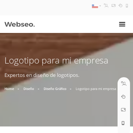
08:30 AM A 17:30 PM
ventas@webseo.cl
Logotipo para mi empresa
09:30 AM A 18:30 PM
soporte@webseo.cl
Expertos en diseño de logotipos.
Home
Diseño
Diseño Gráfico
Logotipo para mi empresa
ABRIR TICKET