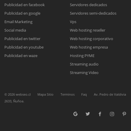
Publicidad en facebook
Servidores dedicados
Publicidad en google
Servidores semi-dedicados
Reunión online
Email Marketing
Vps
Nuestros ejecutivos le enviarán un correo electrónico con el enlace a
Chat Online
Social media
Web hosting reseller
Meet para la reunión online.
Cotización
Publicidad en twitter
Web hosting corporativo
Todos nuestros ejecutivos están fuera de línea. Complete el formulario
Publicidad en youtube
Web hosting empresa
para enviarnos un correo electrónico con sus datos personales.
Complete el formulario y nos contactaremos a la brevedad.
Publicidad en waze
Hosting PYME
Streaming audio
Streaming Video
©
2026
webseo.cl
Mapa Sitio
Terminos
Faq
Av. Pedro de Valdivia
2633, Ñuñoa.