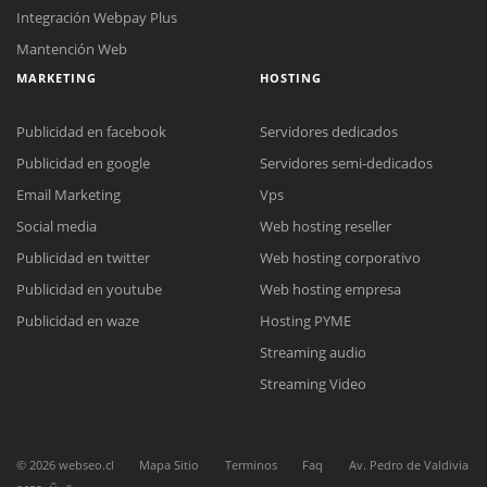
Integración Webpay Plus
Mantención Web
MARKETING
HOSTING
Publicidad en facebook
Servidores dedicados
Publicidad en google
Servidores semi-dedicados
Reunión online
Email Marketing
Vps
Nuestros ejecutivos le enviarán un correo electrónico con el enlace a
Social media
Web hosting reseller
Chat Online
Meet para la reunión online.
Cotización
Publicidad en twitter
Web hosting corporativo
Todos nuestros ejecutivos están fuera de línea. Complete el formulario
Publicidad en youtube
Web hosting empresa
para enviarnos un correo electrónico con sus datos personales.
Complete el formulario y nos contactaremos a la brevedad.
Publicidad en waze
Hosting PYME
Streaming audio
Streaming Video
©
2026
webseo.cl
Mapa Sitio
Terminos
Faq
Av. Pedro de Valdivia