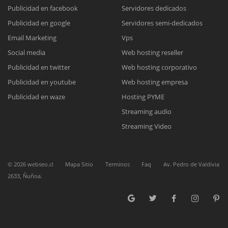
Publicidad en facebook
Servidores dedicados
Publicidad en google
Servidores semi-dedicados
Reunión online
Email Marketing
Vps
Nuestros ejecutivos le enviarán un correo electrónico con el enlace a
Chat Online
Social media
Web hosting reseller
Meet para la reunión online.
Cotización
Publicidad en twitter
Web hosting corporativo
Todos nuestros ejecutivos están fuera de línea. Complete el formulario
Publicidad en youtube
Web hosting empresa
para enviarnos un correo electrónico con sus datos personales.
Complete el formulario y nos contactaremos a la brevedad.
Publicidad en waze
Hosting PYME
Streaming audio
Streaming Video
©
2026
webseo.cl
Mapa Sitio
Terminos
Faq
Av. Pedro de Valdivia
2633, Ñuñoa.