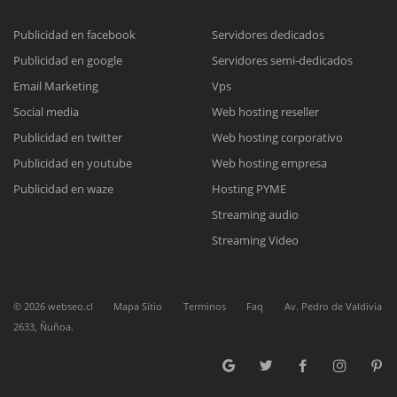
Publicidad en facebook
Servidores dedicados
Publicidad en google
Servidores semi-dedicados
Reunión online
Email Marketing
Vps
Nuestros ejecutivos le enviarán un correo electrónico con el enlace a
Chat Online
Social media
Web hosting reseller
Meet para la reunión online.
Cotización
Publicidad en twitter
Web hosting corporativo
Todos nuestros ejecutivos están fuera de línea. Complete el formulario
Publicidad en youtube
Web hosting empresa
para enviarnos un correo electrónico con sus datos personales.
Complete el formulario y nos contactaremos a la brevedad.
Publicidad en waze
Hosting PYME
Streaming audio
Streaming Video
©
2026
webseo.cl
Mapa Sitio
Terminos
Faq
Av. Pedro de Valdivia
2633, Ñuñoa.