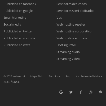
Publicidad en facebook
Servidores dedicados
Publicidad en google
Servidores semi-dedicados
Reunión online
Email Marketing
Vps
Nuestros ejecutivos le enviarán un correo electrónico con el enlace a
Chat Online
Social media
Web hosting reseller
Meet para la reunión online.
Cotización
Publicidad en twitter
Web hosting corporativo
Todos nuestros ejecutivos están fuera de línea. Complete el formulario
Publicidad en youtube
Web hosting empresa
para enviarnos un correo electrónico con sus datos personales.
Complete el formulario y nos contactaremos a la brevedad.
Publicidad en waze
Hosting PYME
Streaming audio
Streaming Video
©
2026
webseo.cl
Mapa Sitio
Terminos
Faq
Av. Pedro de Valdivia
2633, Ñuñoa.