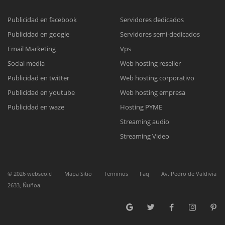
Publicidad en facebook
Servidores dedicados
Publicidad en google
Servidores semi-dedicados
Reunión online
Email Marketing
Vps
Nuestros ejecutivos le enviarán un correo electrónico con el enlace a
Chat Online
Social media
Web hosting reseller
Meet para la reunión online.
Cotización
Publicidad en twitter
Web hosting corporativo
Todos nuestros ejecutivos están fuera de línea. Complete el formulario
Publicidad en youtube
Web hosting empresa
para enviarnos un correo electrónico con sus datos personales.
Complete el formulario y nos contactaremos a la brevedad.
Publicidad en waze
Hosting PYME
Streaming audio
Streaming Video
©
2026
webseo.cl
Mapa Sitio
Terminos
Faq
Av. Pedro de Valdivia
2633, Ñuñoa.