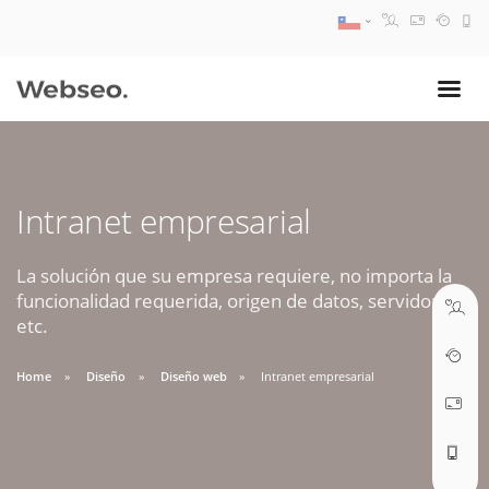
08:30 AM A 17:30 PM
ventas@webseo.cl
Intranet empresarial
09:30 AM A 18:30 PM
soporte@webseo.cl
La solución que su empresa requiere, no importa la
funcionalidad requerida, origen de datos, servidores,
etc.
Home
Diseño
Diseño web
Intranet empresarial
ABRIR TICKET