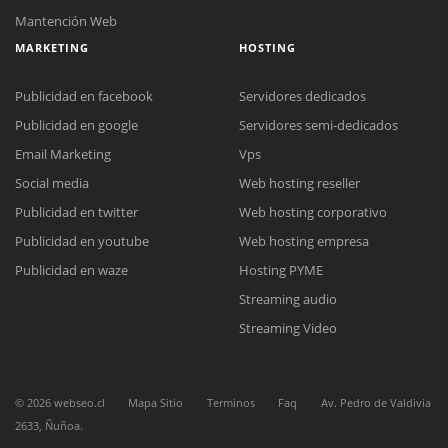
Mantención Web
MARKETING
HOSTING
Publicidad en facebook
Servidores dedicados
Publicidad en google
Servidores semi-dedicados
Email Marketing
Vps
Social media
Web hosting reseller
Publicidad en twitter
Web hosting corporativo
Publicidad en youtube
Web hosting empresa
Reunión online
Publicidad en waze
Hosting PYME
Nuestros ejecutivos le enviarán un correo electrónico con el enlace a
Chat Online
Streaming audio
Meet para la reunión online.
Cotización
Todos nuestros ejecutivos están fuera de línea. Complete el formulario
Streaming Video
para enviarnos un correo electrónico con sus datos personales.
Complete el formulario y nos contactaremos a la brevedad.
©
2026
webseo.cl
Mapa Sitio
Terminos
Faq
Av. Pedro de Valdivia
2633, Ñuñoa.