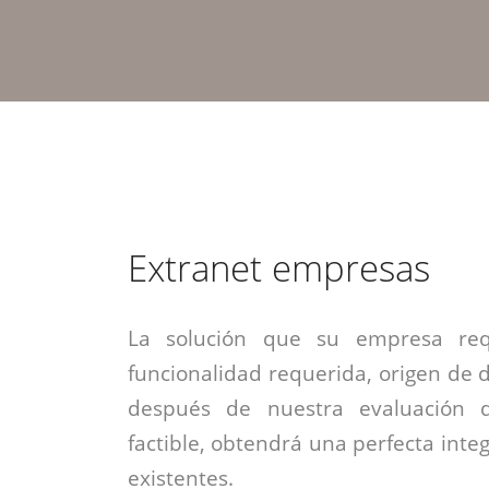
estrategia de
¡COTIZA AQUÍ!
DESDE $15 UF.
HABLAR CON EJECUTIVO
marketing digital.
DESDE $300 UF.
ASESORATE POR UN EXPERTO
Extranet empresas
La solución que su empresa req
funcionalidad requerida, origen de da
después de nuestra evaluación 
factible, obtendrá una perfecta inte
existentes.