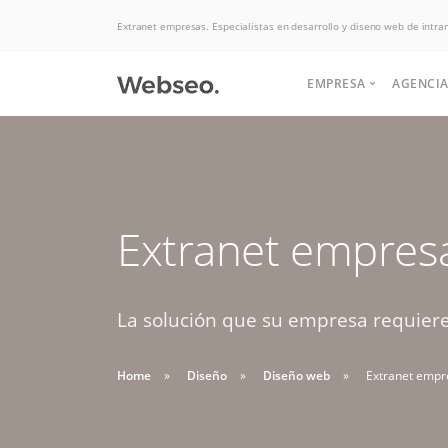
Extranet empresas. Especialistas en desarrollo y diseno web de intra
EMPRESA
AGENCIA
Quiénes somos
Historia
Somos expertos
Extranet empres
Terminos y condi
Potenciamos tu
Politicas de uso
en Hosting, las
negocio para
aumentar las ventas.
La solución que su empresa requiere,
mejores ofertas
Soluciones de desarrollo,
Buscas apoyo
del mercado.
diseño web y interfaz
Home
Diseño
Diseño web
Extranet empr
HABLAR CON EJECUTIVO
para crear tu
graficas.
DESDE $2 UF.