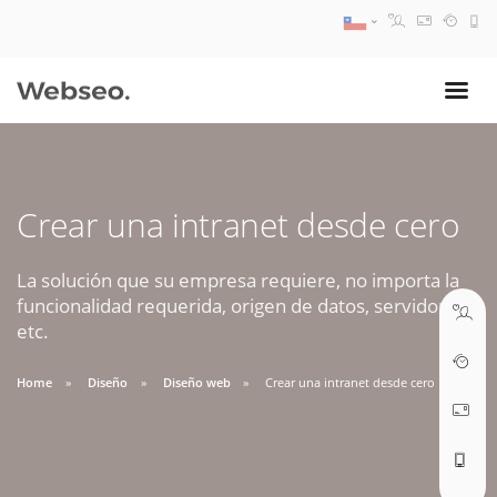
08:30 AM A 17:30 PM
ventas@webseo.cl
Crear una intranet desde cero
09:30 AM A 18:30 PM
soporte@webseo.cl
La solución que su empresa requiere, no importa la
funcionalidad requerida, origen de datos, servidores,
etc.
Home
Diseño
Diseño web
Crear una intranet desde cero
ABRIR TICKET