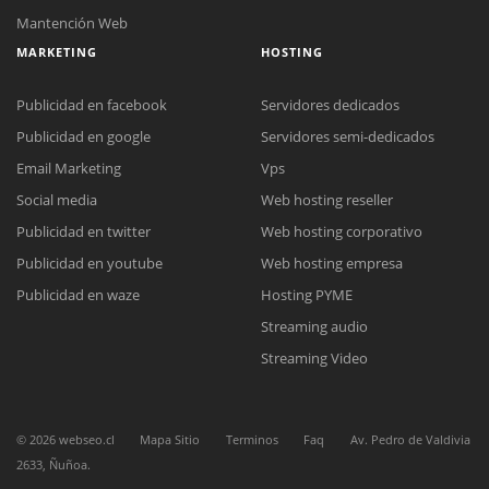
Mantención Web
MARKETING
HOSTING
Publicidad en facebook
Servidores dedicados
Publicidad en google
Servidores semi-dedicados
Email Marketing
Vps
Social media
Web hosting reseller
Publicidad en twitter
Web hosting corporativo
Publicidad en youtube
Web hosting empresa
Reunión online
Publicidad en waze
Hosting PYME
Nuestros ejecutivos le enviarán un correo electrónico con el enlace a
Chat Online
Streaming audio
Meet para la reunión online.
Cotización
Todos nuestros ejecutivos están fuera de línea. Complete el formulario
Streaming Video
para enviarnos un correo electrónico con sus datos personales.
Complete el formulario y nos contactaremos a la brevedad.
©
2026
webseo.cl
Mapa Sitio
Terminos
Faq
Av. Pedro de Valdivia
2633, Ñuñoa.