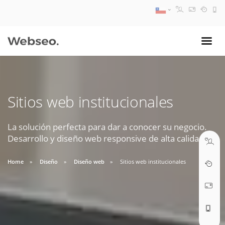
08:30 AM A 17:30 PM
ventas@webseo.cl
Sitios web institucionales
09:30 AM A 18:30 PM
soporte@webseo.cl
La solución perfecta para dar a conocer su negocio.
Desarrollo y diseño web responsive de alta calidad.
Home
Diseño
Diseño web
Sitios web institucionales
ABRIR TICKET