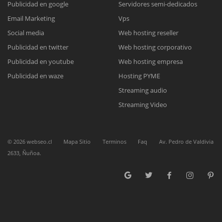
Publicidad en google
Servidores semi-dedicados
Email Marketing
Vps
Reunión online
Social media
Web hosting reseller
Publicidad en twitter
Web hosting corporativo
Nuestros ejecutivos le enviarán un correo electrónico con el enlace a
Chat Online
Meet para la reunión online.
Publicidad en youtube
Web hosting empresa
Cotización
Todos nuestros ejecutivos están fuera de línea. Complete el formulario
Publicidad en waze
Hosting PYME
para enviarnos un correo electrónico con sus datos personales.
Complete el formulario y nos contactaremos a la brevedad.
Streaming audio
Streaming Video
©
2026
webseo.cl
Mapa Sitio
Terminos
Faq
Av. Pedro de Valdivia
2633, Ñuñoa.