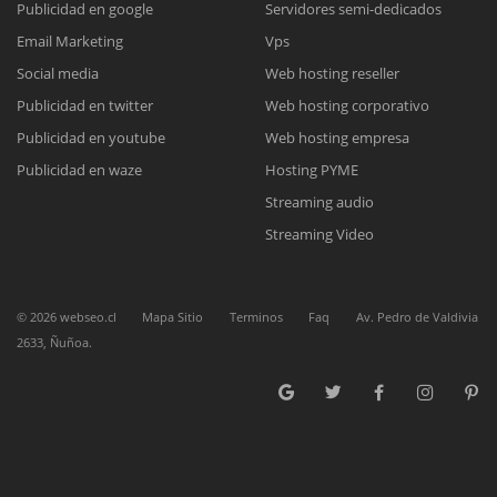
Publicidad en google
Servidores semi-dedicados
Nuestros ejecutivos le enviarán un correo electrónico con el enlace a
Chat Online
Email Marketing
Vps
Meet para la reunión online.
Cotización
Todos nuestros ejecutivos están fuera de línea. Complete el formulario
Social media
Web hosting reseller
para enviarnos un correo electrónico con sus datos personales.
Complete el formulario y nos contactaremos a la brevedad.
Publicidad en twitter
Web hosting corporativo
Publicidad en youtube
Web hosting empresa
Publicidad en waze
Hosting PYME
Streaming audio
Streaming Video
©
2026
webseo.cl
Mapa Sitio
Terminos
Faq
Av. Pedro de Valdivia
2633, Ñuñoa.
ENVIAR
ENVIAR
ENVIAR