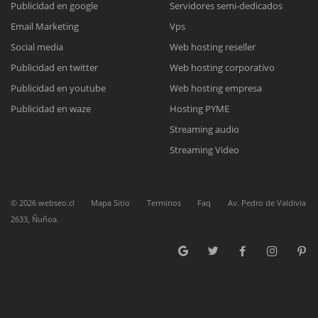
Publicidad en google
Servidores semi-dedicados
Email Marketing
Vps
Reunión online
Social media
Web hosting reseller
Publicidad en twitter
Web hosting corporativo
Nuestros ejecutivos le enviarán un correo electrónico con el enlace a
Chat Online
Meet para la reunión online.
Publicidad en youtube
Web hosting empresa
Cotización
Todos nuestros ejecutivos están fuera de línea. Complete el formulario
Publicidad en waze
Hosting PYME
para enviarnos un correo electrónico con sus datos personales.
Complete el formulario y nos contactaremos a la brevedad.
Streaming audio
Streaming Video
©
2026
webseo.cl
Mapa Sitio
Terminos
Faq
Av. Pedro de Valdivia
2633, Ñuñoa.