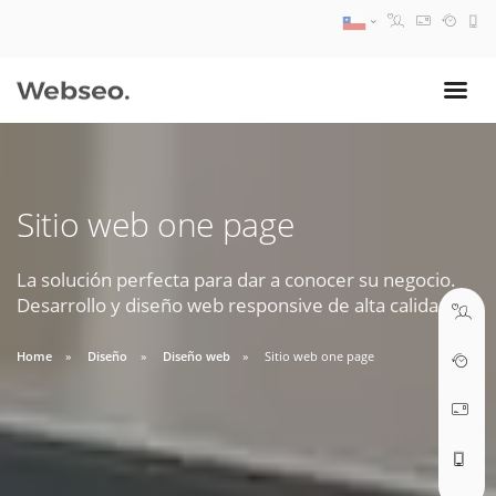
08:30 AM A 17:30 PM
ventas@webseo.cl
Sitio web one page
09:30 AM A 18:30 PM
soporte@webseo.cl
La solución perfecta para dar a conocer su negocio.
Desarrollo y diseño web responsive de alta calidad.
Home
Diseño
Diseño web
Sitio web one page
ABRIR TICKET