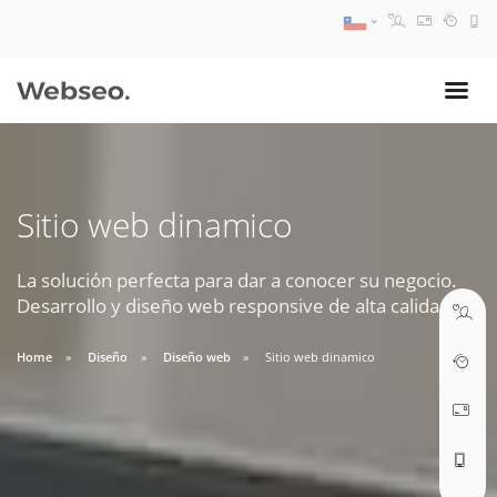
08:30 AM A 17:30 PM
ventas@webseo.cl
Sitio web dinamico
09:30 AM A 18:30 PM
soporte@webseo.cl
La solución perfecta para dar a conocer su negocio.
Desarrollo y diseño web responsive de alta calidad.
Home
Diseño
Diseño web
Sitio web dinamico
ABRIR TICKET