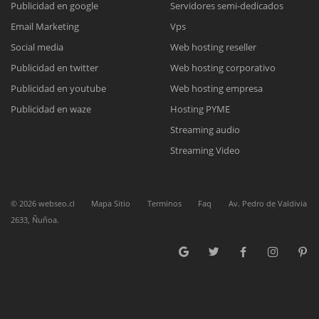
Publicidad en google
Servidores semi-dedicados
Email Marketing
Vps
Reunión online
Social media
Web hosting reseller
Publicidad en twitter
Web hosting corporativo
Nuestros ejecutivos le enviarán un correo electrónico con el enlace a
Chat Online
Meet para la reunión online.
Publicidad en youtube
Web hosting empresa
Cotización
Todos nuestros ejecutivos están fuera de línea. Complete el formulario
Publicidad en waze
Hosting PYME
para enviarnos un correo electrónico con sus datos personales.
Complete el formulario y nos contactaremos a la brevedad.
Streaming audio
Streaming Video
©
2026
webseo.cl
Mapa Sitio
Terminos
Faq
Av. Pedro de Valdivia
2633, Ñuñoa.