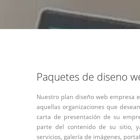
estrategia de
¡COTIZA AQUÍ!
DESDE $15 UF.
HABLAR CON EJECUTIVO
marketing digital.
DESDE $300 UF.
ASESORATE POR UN EXPERTO
Paquetes de diseno w
Nuestro plan diseño web empresa es
aquellas organizaciones que desean
carta de presentación de su empre
parte del contenido de su sitio, 
servicios, galería de imágenes, portaf