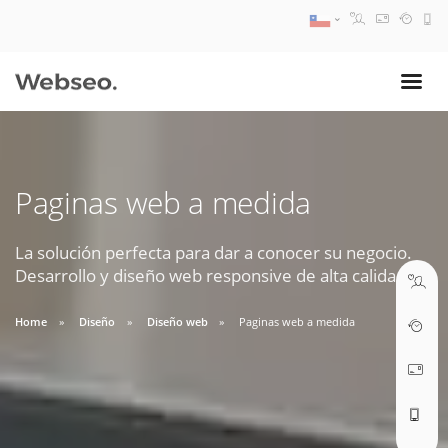
08:30 AM A 17:30 PM
ventas@webseo.cl
Paginas web a medida
09:30 AM A 18:30 PM
soporte@webseo.cl
La solución perfecta para dar a conocer su negocio.
Desarrollo y diseño web responsive de alta calidad.
Home
Diseño
Diseño web
Paginas web a medida
ABRIR TICKET