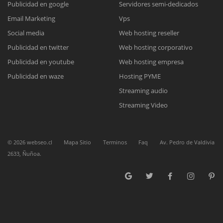
Publicidad en google
Servidores semi-dedicados
Email Marketing
Vps
Reunión online
Social media
Web hosting reseller
Publicidad en twitter
Web hosting corporativo
Nuestros ejecutivos le enviarán un correo electrónico con el enlace a
Chat Online
Meet para la reunión online.
Publicidad en youtube
Web hosting empresa
Cotización
Todos nuestros ejecutivos están fuera de línea. Complete el formulario
Publicidad en waze
Hosting PYME
para enviarnos un correo electrónico con sus datos personales.
Complete el formulario y nos contactaremos a la brevedad.
Streaming audio
Streaming Video
©
2026
webseo.cl
Mapa Sitio
Terminos
Faq
Av. Pedro de Valdivia
2633, Ñuñoa.