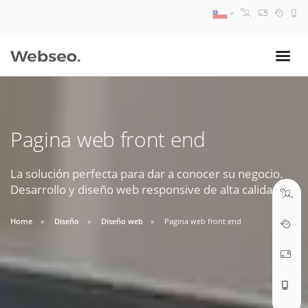
08:30 AM A 17:30 PM
ventas@webseo.cl
Pagina web front end
09:30 AM A 18:30 PM
soporte@webseo.cl
La solución perfecta para dar a conocer su negocio.
Desarrollo y diseño web responsive de alta calidad.
Home
Diseño
Diseño web
Pagina web front end
ABRIR TICKET