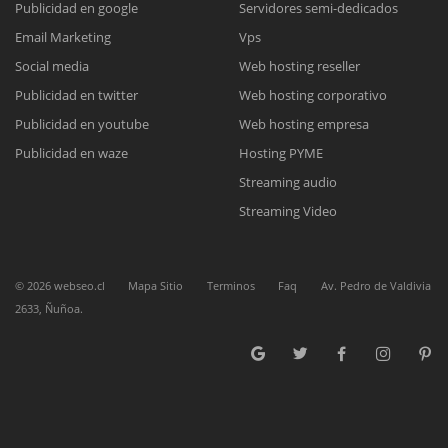
Publicidad en google
Servidores semi-dedicados
Email Marketing
Vps
Reunión online
Social media
Web hosting reseller
Publicidad en twitter
Web hosting corporativo
Nuestros ejecutivos le enviarán un correo electrónico con el enlace a
Chat Online
Meet para la reunión online.
Publicidad en youtube
Web hosting empresa
Cotización
Todos nuestros ejecutivos están fuera de línea. Complete el formulario
Publicidad en waze
Hosting PYME
para enviarnos un correo electrónico con sus datos personales.
Complete el formulario y nos contactaremos a la brevedad.
Streaming audio
Streaming Video
©
2026
webseo.cl
Mapa Sitio
Terminos
Faq
Av. Pedro de Valdivia
2633, Ñuñoa.