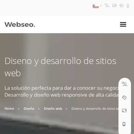
08:30 AM A 17:30 PM
ventas@webseo.cl
Diseno y desarrollo de sitios
09:30 AM A 18:30 PM
web
soporte@webseo.cl
La solución perfecta para dar a conocer su negocio.
Desarrollo y diseño web responsive de alta calidad.
ABRIR TICKET
Home
Diseño
Diseño web
Diseno y desarrollo de sitios web