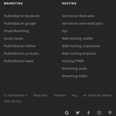
MARKETING
HOSTING
Publicidad en facebook
Servidores dedicados
Publicidad en google
Servidores semi-dedicados
Email Marketing
Vps
Social media
Web hosting reseller
Reunión online
Publicidad en twitter
Web hosting corporativo
Nuestros ejecutivos le enviarán un correo electrónico con el enlace a
Chat Online
Meet para la reunión online.
Publicidad en youtube
Web hosting empresa
Cotización
Todos nuestros ejecutivos están fuera de línea. Complete el formulario
Publicidad en waze
Hosting PYME
para enviarnos un correo electrónico con sus datos personales.
Complete el formulario y nos contactaremos a la brevedad.
Streaming audio
Streaming Video
©
2026
webseo.cl
Mapa Sitio
Terminos
Faq
Av. Pedro de Valdivia
2633, Ñuñoa.