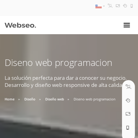
08:30 AM A 17:30 PM
ventas@webseo.cl
Diseno web programacion
09:30 AM A 18:30 PM
soporte@webseo.cl
La solución perfecta para dar a conocer su negocio.
Desarrollo y diseño web responsive de alta calidad.
Home
Diseño
Diseño web
Diseno web programacion
ABRIR TICKET