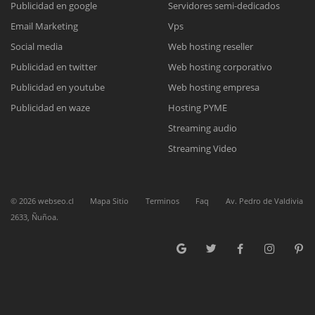
Publicidad en google
Servidores semi-dedicados
Email Marketing
Vps
Reunión online
Social media
Web hosting reseller
Publicidad en twitter
Web hosting corporativo
Nuestros ejecutivos le enviarán un correo electrónico con el enlace a
Chat Online
Meet para la reunión online.
Publicidad en youtube
Web hosting empresa
Cotización
Todos nuestros ejecutivos están fuera de línea. Complete el formulario
Publicidad en waze
Hosting PYME
para enviarnos un correo electrónico con sus datos personales.
Complete el formulario y nos contactaremos a la brevedad.
Streaming audio
Streaming Video
©
2026
webseo.cl
Mapa Sitio
Terminos
Faq
Av. Pedro de Valdivia
2633, Ñuñoa.