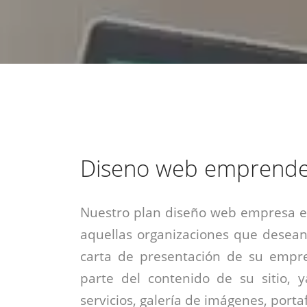
estrategia de
¡COTIZA AQUÍ!
DESDE $15 UF.
HABLAR CON EJECUTIVO
marketing digital.
DESDE $300 UF.
ASESORATE POR UN EXPERTO
Diseno web emprend
Nuestro plan diseño web empresa es
aquellas organizaciones que desean
carta de presentación de su empre
parte del contenido de su sitio, 
servicios, galería de imágenes, portaf