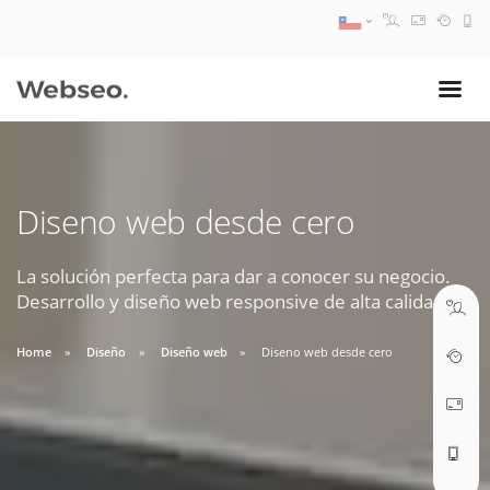
08:30 AM A 17:30 PM
ventas@webseo.cl
Diseno web desde cero
09:30 AM A 18:30 PM
soporte@webseo.cl
La solución perfecta para dar a conocer su negocio.
Desarrollo y diseño web responsive de alta calidad.
Home
Diseño
Diseño web
Diseno web desde cero
ABRIR TICKET