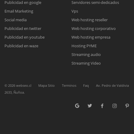
Publicidad en google
Servidores semi-dedicados
Email Marketing
Vps
Reunión online
Social media
Web hosting reseller
Publicidad en twitter
Web hosting corporativo
Nuestros ejecutivos le enviarán un correo electrónico con el enlace a
Chat Online
Meet para la reunión online.
Publicidad en youtube
Web hosting empresa
Cotización
Todos nuestros ejecutivos están fuera de línea. Complete el formulario
Publicidad en waze
Hosting PYME
para enviarnos un correo electrónico con sus datos personales.
Complete el formulario y nos contactaremos a la brevedad.
Streaming audio
Streaming Video
©
2026
webseo.cl
Mapa Sitio
Terminos
Faq
Av. Pedro de Valdivia
2633, Ñuñoa.