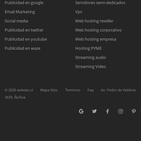
Publicidad en google
Servidores semi-dedicados
Email Marketing
Vps
Reunión online
Social media
Web hosting reseller
Publicidad en twitter
Web hosting corporativo
Nuestros ejecutivos le enviarán un correo electrónico con el enlace a
Chat Online
Meet para la reunión online.
Publicidad en youtube
Web hosting empresa
Cotización
Todos nuestros ejecutivos están fuera de línea. Complete el formulario
Publicidad en waze
Hosting PYME
para enviarnos un correo electrónico con sus datos personales.
Complete el formulario y nos contactaremos a la brevedad.
Streaming audio
Streaming Video
©
2026
webseo.cl
Mapa Sitio
Terminos
Faq
Av. Pedro de Valdivia
2633, Ñuñoa.