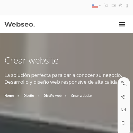
08:30 AM A 17:30 PM
ventas@webseo.cl
Crear website
09:30 AM A 18:30 PM
soporte@webseo.cl
La solución perfecta para dar a conocer su negocio.
Desarrollo y diseño web responsive de alta calidad.
Home
Diseño
Diseño web
Crear website
ABRIR TICKET