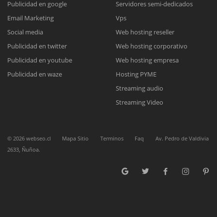
Publicidad en google
Servidores semi-dedicados
Email Marketing
Vps
Reunión online
Social media
Web hosting reseller
Publicidad en twitter
Web hosting corporativo
Nuestros ejecutivos le enviarán un correo electrónico con el enlace a
Chat Online
Meet para la reunión online.
Publicidad en youtube
Web hosting empresa
Cotización
Todos nuestros ejecutivos están fuera de línea. Complete el formulario
Publicidad en waze
Hosting PYME
para enviarnos un correo electrónico con sus datos personales.
Complete el formulario y nos contactaremos a la brevedad.
Streaming audio
Streaming Video
©
2026
webseo.cl
Mapa Sitio
Terminos
Faq
Av. Pedro de Valdivia
2633, Ñuñoa.