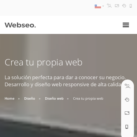
08:30 AM A 17:30 PM
ventas@webseo.cl
Crea tu propia web
09:30 AM A 18:30 PM
soporte@webseo.cl
La solución perfecta para dar a conocer su negocio.
Desarrollo y diseño web responsive de alta calidad.
Home
Diseño
Diseño web
Crea tu propia web
ABRIR TICKET