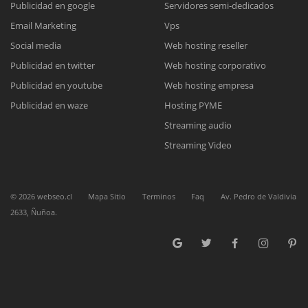
Publicidad en google
Servidores semi-dedicados
Email Marketing
Vps
Reunión online
Social media
Web hosting reseller
Publicidad en twitter
Web hosting corporativo
Nuestros ejecutivos le enviarán un correo electrónico con el enlace a
Chat Online
Meet para la reunión online.
Publicidad en youtube
Web hosting empresa
Cotización
Todos nuestros ejecutivos están fuera de línea. Complete el formulario
Publicidad en waze
Hosting PYME
para enviarnos un correo electrónico con sus datos personales.
Complete el formulario y nos contactaremos a la brevedad.
Streaming audio
Streaming Video
©
2026
webseo.cl
Mapa Sitio
Terminos
Faq
Av. Pedro de Valdivia
2633, Ñuñoa.