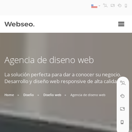
08:30 AM A 17:30 PM
ventas@webseo.cl
Agencia de diseno web
09:30 AM A 18:30 PM
soporte@webseo.cl
La solución perfecta para dar a conocer su negocio.
Desarrollo y diseño web responsive de alta calidad.
Home
Diseño
Diseño web
Agencia de diseno web
ABRIR TICKET