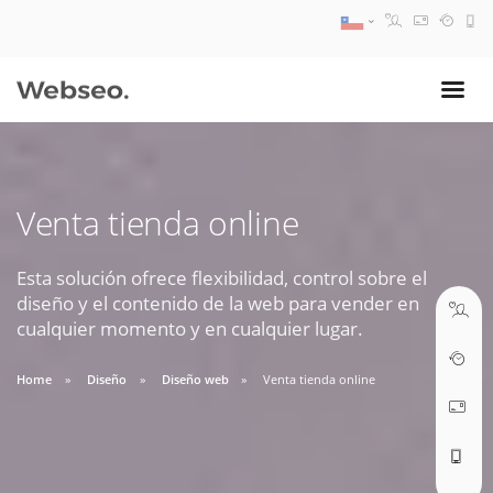
08:30 AM A 17:30 PM
ventas@webseo.cl
Venta tienda online
09:30 AM A 18:30 PM
soporte@webseo.cl
Esta solución ofrece flexibilidad, control sobre el
diseño y el contenido de la web para vender en
cualquier momento y en cualquier lugar.
Home
Diseño
Diseño web
Venta tienda online
ABRIR TICKET