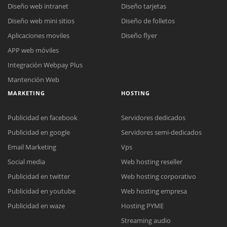
Diseño web intranet
Diseño tarjetas
Diseño web mini sitios
Diseño de folletos
Aplicaciones moviles
Diseño flyer
APP web móviles
Integración Webpay Plus
Mantención Web
MARKETING
HOSTING
Publicidad en facebook
Servidores dedicados
Publicidad en google
Servidores semi-dedicados
Email Marketing
Vps
Social media
Web hosting reseller
Publicidad en twitter
Web hosting corporativo
Reunión online
Publicidad en youtube
Web hosting empresa
Nuestros ejecutivos le enviarán un correo electrónico con el enlace a
Chat Online
Publicidad en waze
Hosting PYME
Meet para la reunión online.
Cotización
Streaming audio
Todos nuestros ejecutivos están fuera de línea. Complete el formulario