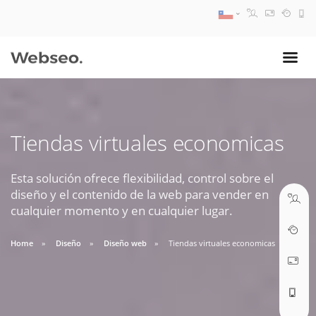
08:30 AM A 17:30 PM
ventas@webseo.cl
Tiendas virtuales economicas
09:30 AM A 18:30 PM
soporte@webseo.cl
Esta solución ofrece flexibilidad, control sobre el
diseño y el contenido de la web para vender en
cualquier momento y en cualquier lugar.
Home
Diseño
Diseño web
Tiendas virtuales economicas
ABRIR TICKET