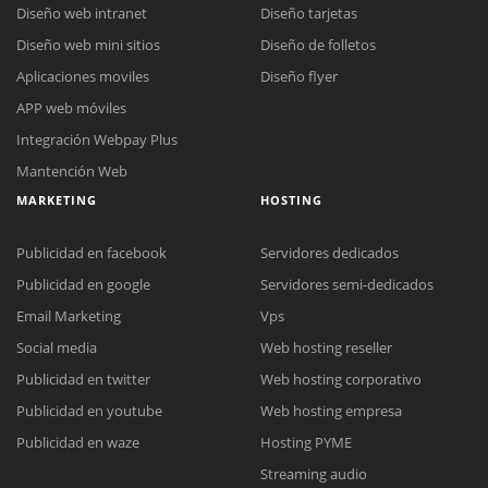
Diseño web intranet
Diseño tarjetas
Diseño web mini sitios
Diseño de folletos
Aplicaciones moviles
Diseño flyer
APP web móviles
Integración Webpay Plus
Mantención Web
MARKETING
HOSTING
Publicidad en facebook
Servidores dedicados
Publicidad en google
Servidores semi-dedicados
Email Marketing
Vps
Social media
Web hosting reseller
Publicidad en twitter
Web hosting corporativo
Reunión online
Publicidad en youtube
Web hosting empresa
Nuestros ejecutivos le enviarán un correo electrónico con el enlace a
Chat Online
Publicidad en waze
Hosting PYME
Meet para la reunión online.
Cotización
Streaming audio
Todos nuestros ejecutivos están fuera de línea. Complete el formulario