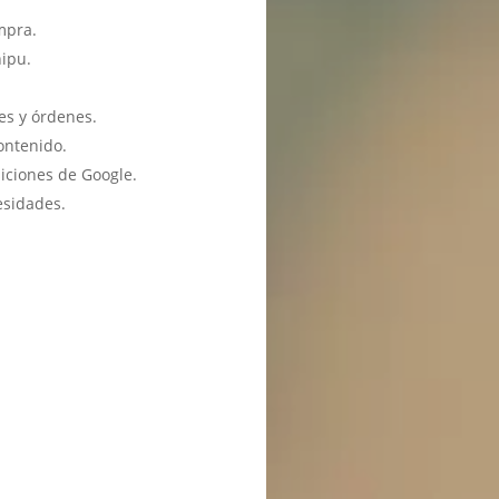
mpra.
hipu.
es y órdenes.
ontenido.
iciones de Google.
esidades.