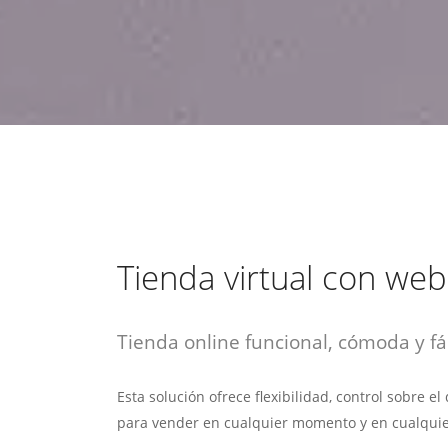
estrategia de
¡COTIZA AQUÍ!
DESDE $15 UF.
HABLAR CON EJECUTIVO
marketing digital.
DESDE $300 UF.
ASESORATE POR UN EXPERTO
Tienda virtual con we
Tienda online funcional, cómoda y fác
Esta solución ofrece flexibilidad, control sobre e
para vender en cualquier momento y en cualquie