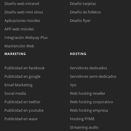
Diseño web intranet
Diseño tarjetas
Diseño web mini sitios
Diseño de folletos
Aplicaciones moviles
Diseño flyer
APP web móviles
Integración Webpay Plus
Mantención Web
MARKETING
HOSTING
Publicidad en facebook
Servidores dedicados
Publicidad en google
Servidores semi-dedicados
Email Marketing
Vps
Social media
Web hosting reseller
Publicidad en twitter
Web hosting corporativo
Reunión online
Publicidad en youtube
Web hosting empresa
Nuestros ejecutivos le enviarán un correo electrónico con el enlace a
Chat Online
Publicidad en waze
Hosting PYME
Meet para la reunión online.
Cotización
Streaming audio
Todos nuestros ejecutivos están fuera de línea. Complete el formulario