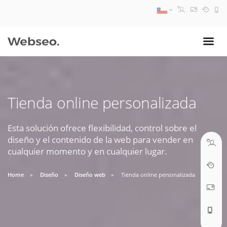
08:30 AM A 17:30 PM
ventas@webseo.cl
Tienda online personalizada
09:30 AM A 18:30 PM
soporte@webseo.cl
Esta solución ofrece flexibilidad, control sobre el
diseño y el contenido de la web para vender en
cualquier momento y en cualquier lugar.
Home
Diseño
Diseño web
Tienda online personalizada
ABRIR TICKET