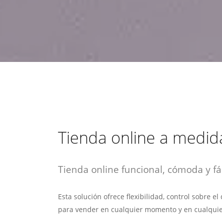
estrategia de
¡COTIZA AQUÍ!
DESDE $15 UF.
HABLAR CON EJECUTIVO
marketing digital.
DESDE $300 UF.
ASESORATE POR UN EXPERTO
Tienda online a medid
Tienda online funcional, cómoda y fác
Esta solución ofrece flexibilidad, control sobre e
para vender en cualquier momento y en cualquie