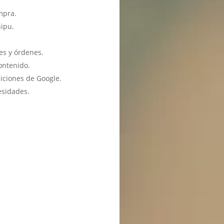
mpra.
hipu.
es y órdenes.
ontenido.
iciones de Google.
esidades.