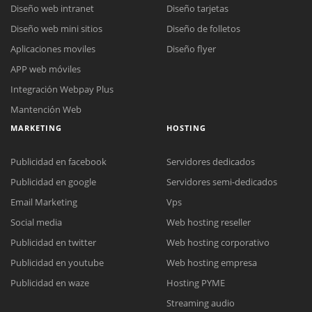
Diseño web intranet
Diseño tarjetas
Diseño web mini sitios
Diseño de folletos
Aplicaciones moviles
Diseño flyer
APP web móviles
Integración Webpay Plus
Mantención Web
MARKETING
HOSTING
Publicidad en facebook
Servidores dedicados
Publicidad en google
Servidores semi-dedicados
Email Marketing
Vps
Social media
Web hosting reseller
Publicidad en twitter
Web hosting corporativo
Reunión online
Publicidad en youtube
Web hosting empresa
Nuestros ejecutivos le enviarán un correo electrónico con el enlace a
Chat Online
Publicidad en waze
Hosting PYME
Meet para la reunión online.
Cotización
Streaming audio
Todos nuestros ejecutivos están fuera de línea. Complete el formulario