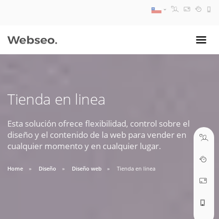
08:30 AM A 17:30 PM
ventas@webseo.cl
Tienda en linea
09:30 AM A 18:30 PM
soporte@webseo.cl
Esta solución ofrece flexibilidad, control sobre el
diseño y el contenido de la web para vender en
cualquier momento y en cualquier lugar.
Home
Diseño
Diseño web
Tienda en linea
ABRIR TICKET