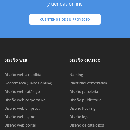
y tiendas online
CUÉNTENOS DE SU PROYECTO
DISEÑO WEB
DISEÑO GRAFICO
Diseño web a medida
Naming
E-commerce (Tienda online)
Identidad corporativa
Diseño web catálogo
Diseño papelería
Diseño web corporativo
Diseño publicitario
Diseño web empresa
Diseño Packing
Diseño web pyme
Diseño logo
Diseño web portal
Diseño de catálogos