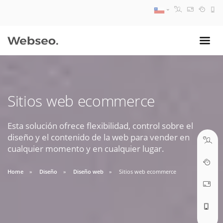
08:30 AM A 17:30 PM
ventas@webseo.cl
Sitios web ecommerce
09:30 AM A 18:30 PM
soporte@webseo.cl
Esta solución ofrece flexibilidad, control sobre el
diseño y el contenido de la web para vender en
cualquier momento y en cualquier lugar.
Home
Diseño
Diseño web
Sitios web ecommerce
ABRIR TICKET