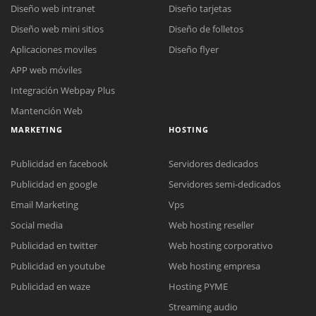
Diseño web intranet
Diseño tarjetas
Diseño web mini sitios
Diseño de folletos
Aplicaciones moviles
Diseño flyer
APP web móviles
Integración Webpay Plus
Mantención Web
MARKETING
HOSTING
Publicidad en facebook
Servidores dedicados
Publicidad en google
Servidores semi-dedicados
Email Marketing
Vps
Social media
Web hosting reseller
Publicidad en twitter
Web hosting corporativo
Reunión online
Publicidad en youtube
Web hosting empresa
Nuestros ejecutivos le enviarán un correo electrónico con el enlace a
Chat Online
Publicidad en waze
Hosting PYME
Meet para la reunión online.
Cotización
Streaming audio
Todos nuestros ejecutivos están fuera de línea. Complete el formulario