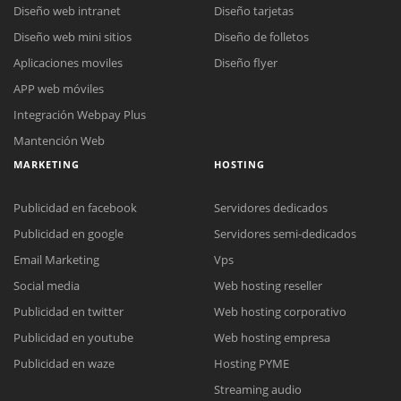
Diseño web intranet
Diseño tarjetas
Diseño web mini sitios
Diseño de folletos
Aplicaciones moviles
Diseño flyer
APP web móviles
Integración Webpay Plus
Mantención Web
MARKETING
HOSTING
Publicidad en facebook
Servidores dedicados
Publicidad en google
Servidores semi-dedicados
Email Marketing
Vps
Social media
Web hosting reseller
Publicidad en twitter
Web hosting corporativo
Reunión online
Publicidad en youtube
Web hosting empresa
Nuestros ejecutivos le enviarán un correo electrónico con el enlace a
Chat Online
Publicidad en waze
Hosting PYME
Meet para la reunión online.
Cotización
Streaming audio
Todos nuestros ejecutivos están fuera de línea. Complete el formulario