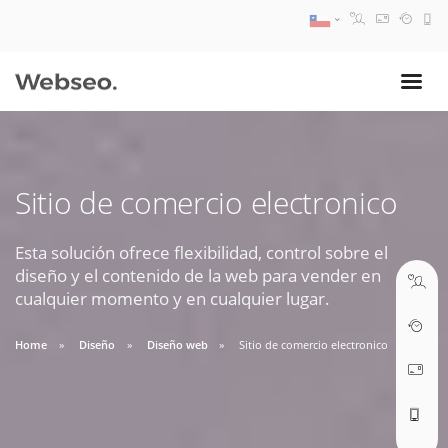
08:30 AM A 17:30 PM
ventas@webseo.cl
Sitio de comercio electronico
09:30 AM A 18:30 PM
soporte@webseo.cl
Esta solución ofrece flexibilidad, control sobre el
diseño y el contenido de la web para vender en
cualquier momento y en cualquier lugar.
Home
Diseño
Diseño web
Sitio de comercio electronico
ABRIR TICKET