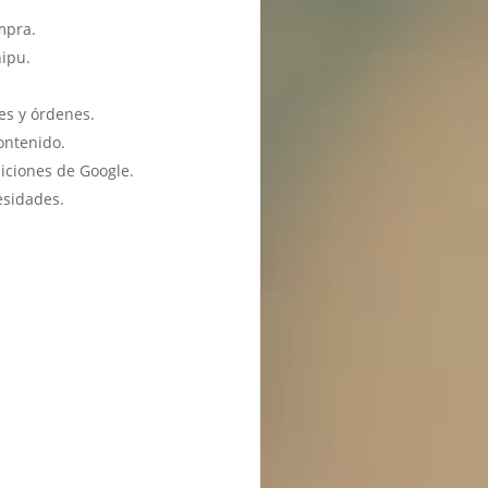
mpra.
hipu.
es y órdenes.
ontenido.
iciones de Google.
esidades.