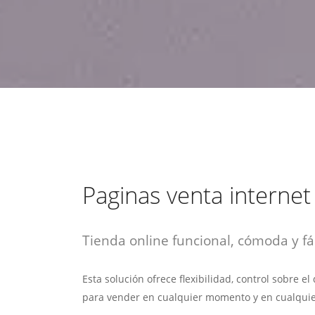
estrategia de
¡COTIZA AQUÍ!
DESDE $15 UF.
HABLAR CON EJECUTIVO
marketing digital.
DESDE $300 UF.
ASESORATE POR UN EXPERTO
Paginas venta internet
Tienda online funcional, cómoda y fác
Esta solución ofrece flexibilidad, control sobre e
para vender en cualquier momento y en cualquie