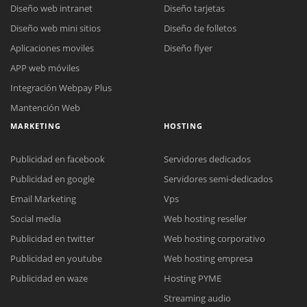
Diseño web intranet
Diseño tarjetas
Diseño web mini sitios
Diseño de folletos
Aplicaciones moviles
Diseño flyer
APP web móviles
Integración Webpay Plus
Mantención Web
MARKETING
HOSTING
Publicidad en facebook
Servidores dedicados
Publicidad en google
Servidores semi-dedicados
Email Marketing
Vps
Social media
Web hosting reseller
Publicidad en twitter
Web hosting corporativo
Reunión online
Publicidad en youtube
Web hosting empresa
Nuestros ejecutivos le enviarán un correo electrónico con el enlace a
Chat Online
Publicidad en waze
Hosting PYME
Meet para la reunión online.
Cotización
Streaming audio
Todos nuestros ejecutivos están fuera de línea. Complete el formulario