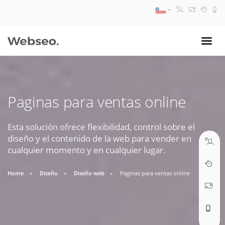
08:30 AM A 17:30 PM
ventas@webseo.cl
Paginas para ventas online
09:30 AM A 18:30 PM
soporte@webseo.cl
Esta solución ofrece flexibilidad, control sobre el
diseño y el contenido de la web para vender en
cualquier momento y en cualquier lugar.
Home
Diseño
Diseño web
Paginas para ventas online
ABRIR TICKET